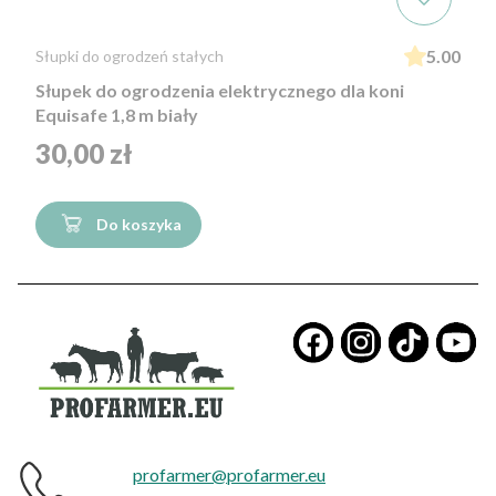
5.00
Słupki do ogrodzeń stałych
Słupek do ogrodzenia elektrycznego dla koni
Equisafe 1,8 m biały
Cena
30,00 zł
Do koszyka
​
profarmer@profarmer.eu