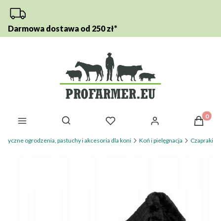
Darmowa dostawa od 250 zł*
Otwórz wyszukiwarkę
Produkt
ktryczne ogrodzenia, pastuchy i akcesoria dla koni
Koń i pielęgnacja
Czapraki