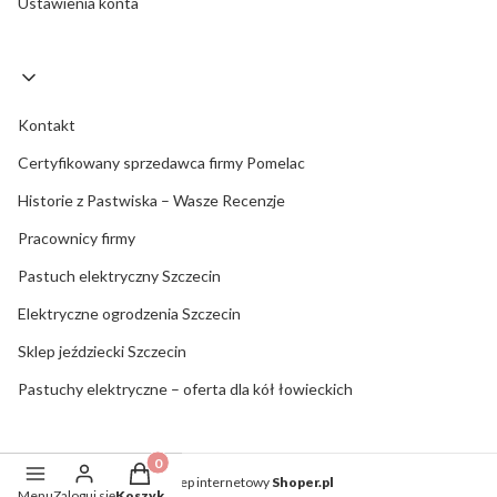
Ustawienia konta
Kontakt
Certyfikowany sprzedawca firmy Pomelac
Historie z Pastwiska – Wasze Recenzje
Pracownicy firmy
Pastuch elektryczny Szczecin
Elektryczne ogrodzenia Szczecin
Sklep jeździecki Szczecin
Pastuchy elektryczne – oferta dla kół łowieckich
Produkty w koszyku: 0. Zobacz szczegóły
Sklep internetowy
Shoper.pl
Menu
Zaloguj się
Koszyk