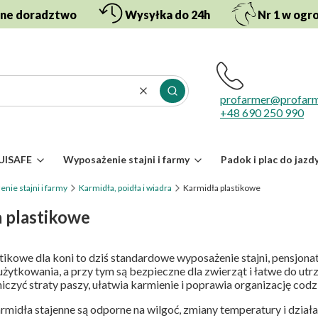
lne doradztwo
Wysyłka do 24h
Nr 1 w ogr
Wyczyść
Szukaj
profarmer@profarm
+48 690 250 990
QUISAFE
Wyposażenie stajni i farmy
Padok i plac do jazd
nie stajni i farmy
Karmidła, poidła i wiadra
Karmidła plastikowe
 plastikowe
tikowe dla koni to dziś standardowe wyposażenie stajni, pensjona
żytkowania, a przy tym są bezpieczne dla zwierząt i łatwe do u
czyć straty paszy, ułatwia karmienie i poprawia organizację codzi
rmidła stajenne są odporne na wilgoć, zmiany temperatury i dział