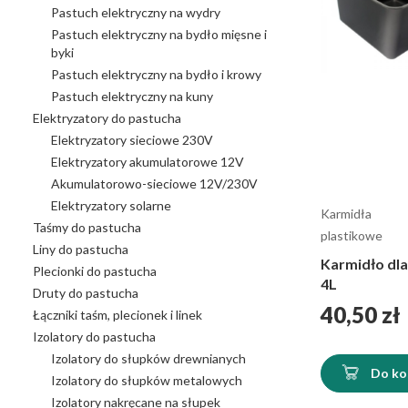
Pastuch elektryczny na wydry
Pastuch elektryczny na bydło mięsne i
byki
Pastuch elektryczny na bydło i krowy
Pastuch elektryczny na kuny
Elektryzatory do pastucha
Elektryzatory sieciowe 230V
Elektryzatory akumulatorowe 12V
Akumulatorowo-sieciowe 12V/230V
Elektryzatory solarne
Karmidła
Taśmy do pastucha
plastikowe
Liny do pastucha
Karmidło dla
Plecionki do pastucha
4L
Druty do pastucha
Cena
40,50 zł
Łączniki taśm, plecionek i linek
Izolatory do pastucha
Izolatory do słupków drewnianych
Do ko
Izolatory do słupków metalowych
Izolatory nakręcane na słupek