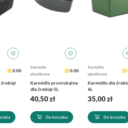
Karmidła
Karmidła
0.00
0.00
plastikowe
plastikowe
 źrebiąt
Karmidło prostokątne
Karmidło dla źrebi
dla źrebiąt 5L
6L
Cena
Cena
40,50 zł
35,00 zł
szyka
Do koszyka
Do koszyka