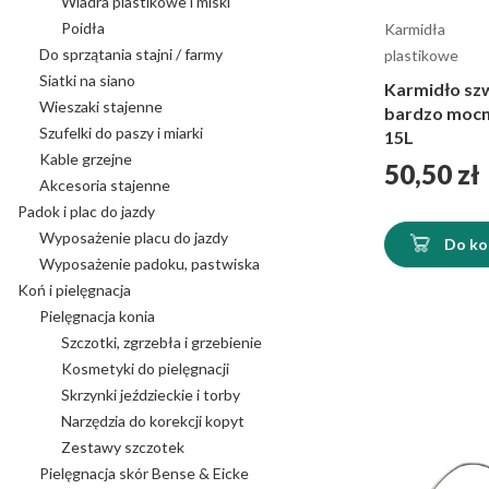
Wiadra plastikowe i miski
Poidła
Karmidła
Do sprzątania stajni / farmy
plastikowe
Siatki na siano
Karmidło sz
Wieszaki stajenne
bardzo mocn
Szufelki do paszy i miarki
15L
Kable grzejne
Cena
50,50 zł
Akcesoria stajenne
Padok i plac do jazdy
Wyposażenie placu do jazdy
Do ko
Wyposażenie padoku, pastwiska
Koń i pielęgnacja
Pielęgnacja konia
Szczotki, zgrzebła i grzebienie
Kosmetyki do pielęgnacji
Skrzynki jeździeckie i torby
Narzędzia do korekcji kopyt
Zestawy szczotek
Pielęgnacja skór Bense & Eicke