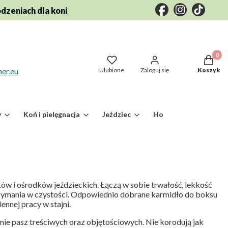
odzeniach dla koni
Produkty
Ulubione
Zaloguj się
Koszyk
er.eu
y
Koń i pielęgnacja
Jeździec
Hodowla zwierząt go
tów i ośrodków jeździeckich. Łączą w sobie trwałość, lekkość
trzymania w czystości. Odpowiednio dobrane karmidło do boksu
ennej pracy w stajni.
anie pasz treściwych oraz objętościowych. Nie korodują jak