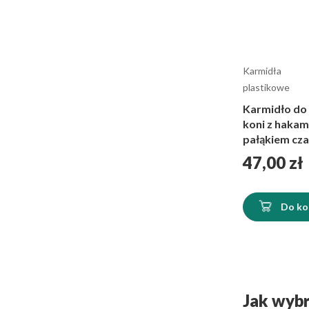
Karmidła
plastikowe
Karmidło do 
koni z hakami
pałąkiem cz
Cena
47,00 zł
Do ko
Jak wybr