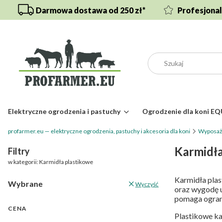
Darmowa dostawa od 250 zł*
Profesjona
Elektryczne ogrodzenia i pastuchy
Ogrodzenie dla koni E
profarmer.eu — elektryczne ogrodzenia, pastuchy i akcesoria dla koni
Wyposaże
Karmidła
Filtry
w kategorii: Karmidła plastikowe
Karmidła plas
Wybrane
Wyczyść
oraz wygodę u
pomaga ograni
CENA
Plastikowe ka