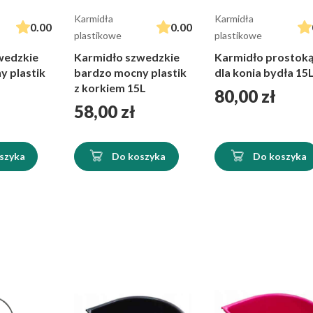
Karmidła
Karmidła
0.00
0.00
plastikowe
plastikowe
wedzkie
Karmidło szwedzkie
Karmidło prostok
y plastik
bardzo mocny plastik
dla konia bydła 15
z korkiem 15L
Cena
80,00 zł
Cena
58,00 zł
szyka
Do koszyka
Do koszyka