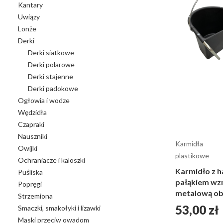
Kantary
Uwiązy
Lonże
Derki
Derki siatkowe
Derki polarowe
Derki stajenne
Derki padokowe
Ogłowia i wodze
Wędzidła
Czapraki
Nauszniki
Karmidła
Owijki
plastikowe
Ochraniacze i kaloszki
Karmidło z h
Puśliska
pałąkiem wz
Popręgi
metalową ob
Strzemiona
Cena
53,00 zł
Smaczki, smakołyki i lizawki
Maski przeciw owadom