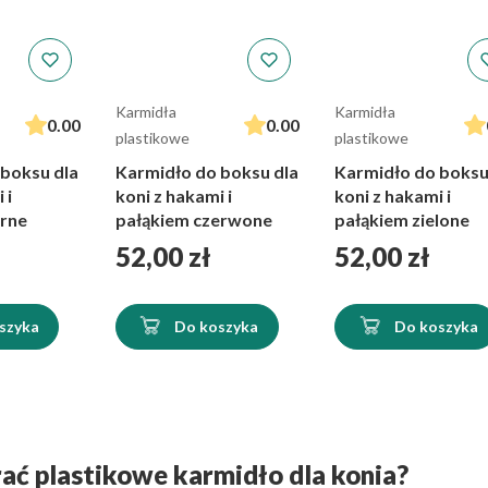
Karmidła
Karmidła
0.00
0.00
plastikowe
plastikowe
boksu dla
Karmidło do boksu dla
Karmidło do boksu
 i
koni z hakami i
koni z hakami i
arne
pałąkiem czerwone
pałąkiem zielone
Cena
Cena
52,00 zł
52,00 zł
szyka
Do koszyka
Do koszyka
ać plastikowe karmidło dla konia?