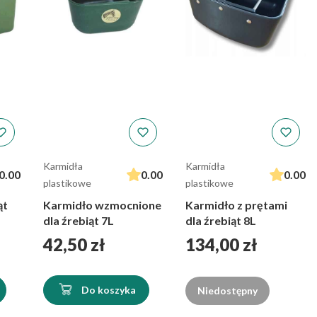
Karmidła
Karmidła
0.00
0.00
0.00
plastikowe
plastikowe
ąt
Karmidło wzmocnione
Karmidło z prętami
dla źrebiąt 7L
dla źrebiąt 8L
Cena
Cena
42,50 zł
134,00 zł
Do koszyka
Niedostępny