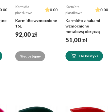
Karmidła
Karmidła
0.00
0.00
0.00
plastikowe
plastikowe
ątne
Karmidło wzmocnione
Karmidło z hakami
L
16L
wzmocnione
metalową obręczą
Cena
92,00 zł
Cena
51,00 zł
Do koszyka
Niedostępny