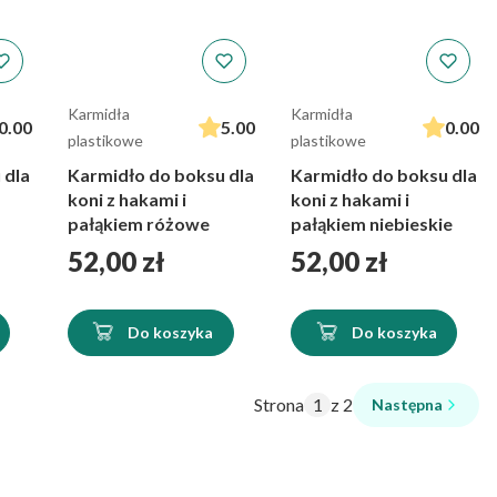
Karmidła
Karmidła
0.00
5.00
0.00
plastikowe
plastikowe
 dla
Karmidło do boksu dla
Karmidło do boksu dla
koni z hakami i
koni z hakami i
pałąkiem różowe
pałąkiem niebieskie
Cena
Cena
52,00 zł
52,00 zł
Do koszyka
Do koszyka
Strona
z 2
Następna