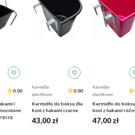
Karmidła
Karmidła
0.00
0.00
plastikowe
plastikowe
akami i
Karmidło do boksu dla
Karmidło do boksu
mocnione
koni z hakami czarne
koni z hakami róż
ręczą
Cena
Cena
43,00 zł
47,00 zł