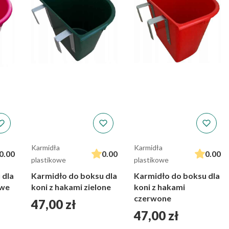
Karmidła
Karmidła
0.00
0.00
0.00
plastikowe
plastikowe
 dla
Karmidło do boksu dla
Karmidło do boksu dla
owe
koni z hakami zielone
koni z hakami
czerwone
Cena
47,00 zł
Cena
47,00 zł