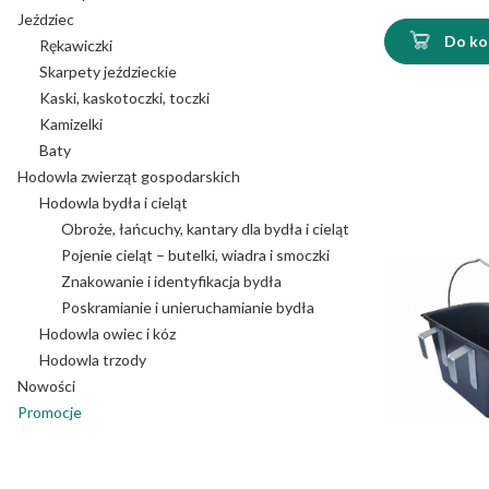
Jeździec
Do ko
Rękawiczki
Skarpety jeździeckie
Kaski, kaskotoczki, toczki
Kamizelki
Baty
Hodowla zwierząt gospodarskich
Hodowla bydła i cieląt
Obroże, łańcuchy, kantary dla bydła i cieląt
Pojenie cieląt – butelki, wiadra i smoczki
Znakowanie i identyfikacja bydła
Poskramianie i unieruchamianie bydła
Hodowla owiec i kóz
Hodowla trzody
Nowości
Promocje
Koniec menu