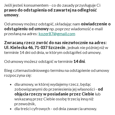
Jeśli jesteś konsumentem - co do zasady przysługuje Ci
prawo do odstąpienia od zawartej na odległość
umowy
.
Od umowy możesz odstąpić, składając nam
oświadczenie o
odstąpieniu od umowy
np. poprzez wiadomość e-mail
przesłaną na adres:
kozer87@gmail.com
Zwracaną rzecz zwróć do nas niezwłocznie na adres:
Ul. Kielecka 46, 71-037 Szczecin
, jednak nie później niż w
terminie 14 dni od dnia, w którym odstąpiłeś od umowy.
Od umowy możesz odstąpić w terminie
14 dni
.
Bieg czternastodniowego terminu na odstąpienie od umowy
rozpoczyna się:
dla umowy, w której wydajemy rzecz, będąc
zobowiązanymi do przeniesienia jej własności -
od
objęcia rzeczy w posiadanie przez Ciebie
lub
wskazaną przez Ciebie osobę trzecią inną niż
przewoźnik,
dla treści cyfrowych - od dnia zawarcia umowy.