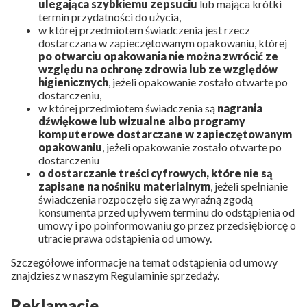
ulegająca szybkiemu zepsuciu
lub mająca krótki
termin przydatności do użycia,
w której przedmiotem świadczenia jest rzecz
dostarczana w zapieczętowanym opakowaniu, której
po otwarciu opakowania nie można zwrócić ze
względu na ochronę zdrowia lub ze względów
higienicznych
, jeżeli opakowanie zostało otwarte po
dostarczeniu,
w której przedmiotem świadczenia są
nagrania
dźwiękowe lub wizualne albo programy
komputerowe dostarczane w zapieczętowanym
opakowaniu
, jeżeli opakowanie zostało otwarte po
dostarczeniu
o dostarczanie treści cyfrowych, które nie są
zapisane na nośniku materialnym
, jeżeli spełnianie
świadczenia rozpoczęło się za wyraźną zgodą
konsumenta przed upływem terminu do odstąpienia od
umowy i po poinformowaniu go przez przedsiębiorcę o
utracie prawa odstąpienia od umowy.
Szczegółowe informacje na temat odstąpienia od umowy
znajdziesz w naszym Regulaminie sprzedaży.
Reklamacje