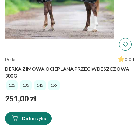
0.00
Derki
DERKA ZIMOWA OCIEPLANA PRZECIWDESZCZOWA
300G
125
135
145
155
Cena
251,00 zł
Do koszyka