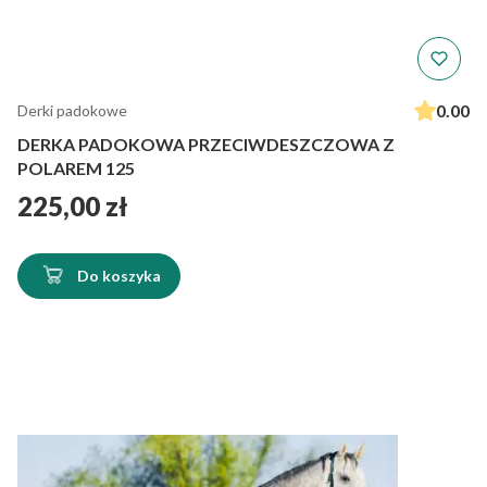
0.00
Derki padokowe
DERKA PADOKOWA PRZECIWDESZCZOWA Z
POLAREM 125
Cena
225,00 zł
Do koszyka