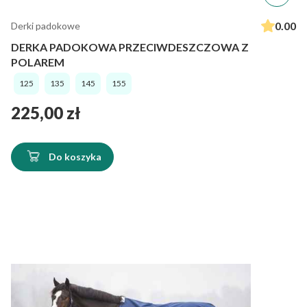
0.00
Derki padokowe
DERKA PADOKOWA PRZECIWDESZCZOWA Z
POLAREM
125
135
145
155
Cena
225,00 zł
Do koszyka