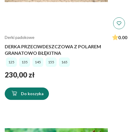
0.00
Derki padokowe
DERKA PRZECIWDESZCZOWA Z POLAREM
GRANATOWO BŁĘKITNA
125
135
145
155
165
Cena
230,00 zł
Do koszyka