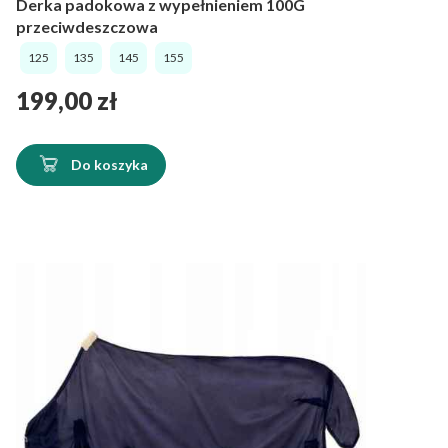
Derka padokowa z wypełnieniem 100G
przeciwdeszczowa
125
135
145
155
Cena
199,00 zł
Do koszyka