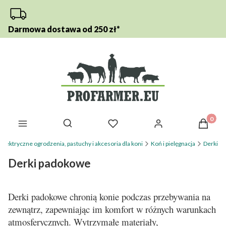
Darmowa dostawa od 250 zł*
Otwórz wyszukiwarkę
Produkt
elektryczne ogrodzenia, pastuchy i akcesoria dla koni
Koń i pielęgnacja
Derki
Derki padokowe
Derki padokowe chronią konie podczas przebywania na
zewnątrz, zapewniając im komfort w różnych warunkach
atmosferycznych. Wytrzymałe materiały,