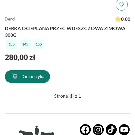
0.00
Derki
DERKA OCIEPLANA PRZECIWDESZCZOWA ZIMOWA
300G
135
145
155
Cena
280,00 zł
Do koszyka
Strona
z 1
​