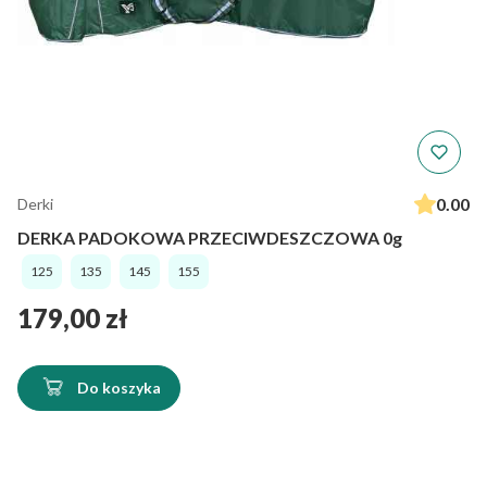
0.00
Derki
DERKA PADOKOWA PRZECIWDESZCZOWA 0g
125
135
145
155
Cena
179,00 zł
Do koszyka