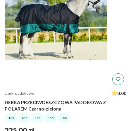
0.00
Derki padokowe
DERKA PRZECIWDESZCZOWA PADOKOWA Z
POLAREM Czarno-zielona
125
135
145
155
165
Cena
225,00 zł