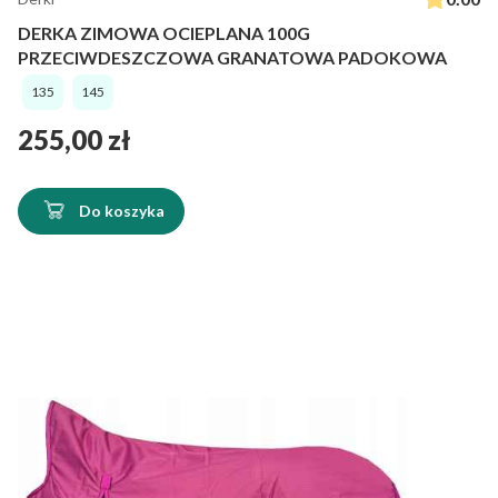
DERKA ZIMOWA OCIEPLANA 100G
PRZECIWDESZCZOWA GRANATOWA PADOKOWA
135
145
Cena
255,00 zł
Do koszyka