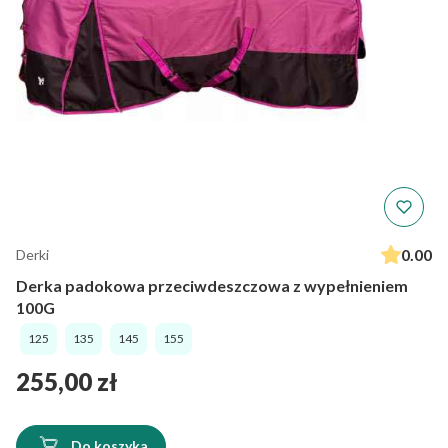
0.00
Derki
Derka padokowa przeciwdeszczowa z wypełnieniem
100G
125
135
145
155
Cena
255,00 zł
Do koszyka