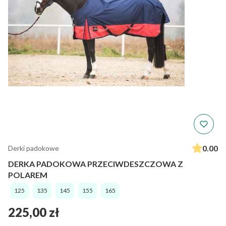
0.00
Derki padokowe
DERKA PADOKOWA PRZECIWDESZCZOWA Z
POLAREM
125
135
145
155
165
Cena
225,00 zł