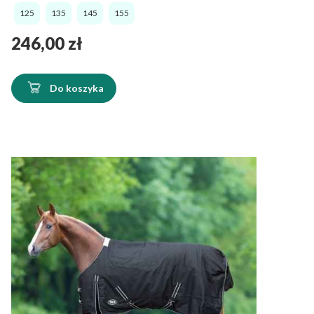
125
135
145
155
Cena
246,00 zł
Do koszyka