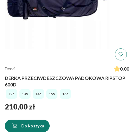
0.00
Derki
DERKA PRZECIWDESZCZOWA PADOKOWA RIPSTOP
600D
125
135
145
155
165
Cena
210,00 zł
Do koszyka