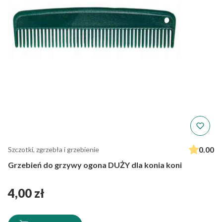
0.00
Szczotki, zgrzebła i grzebienie
Grzebień do grzywy ogona DUŻY dla konia koni
Cena
4,00 zł