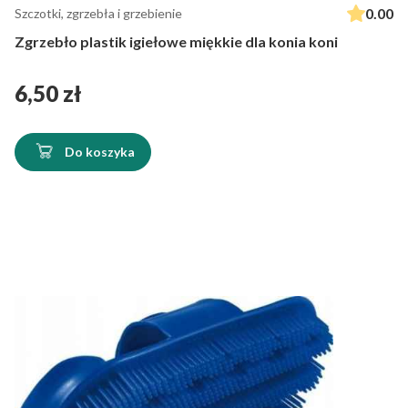
0.00
Szczotki, zgrzebła i grzebienie
Zgrzebło plastik igiełowe miękkie dla konia koni
Cena
6,50 zł
Do koszyka