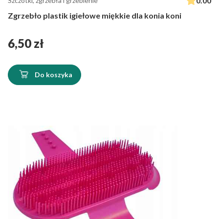
0.00
Szczotki, zgrzebła i grzebienie
Zgrzebło plastik igiełowe miękkie dla konia koni
Cena
6,50 zł
Do koszyka