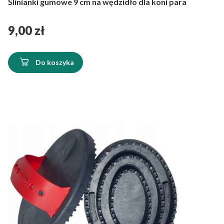
Ślinianki gumowe 9 cm na wędzidło dla koni para
Cena
9,00 zł
Do koszyka