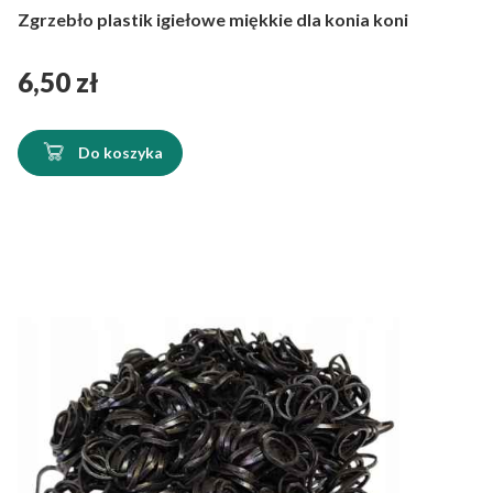
Zgrzebło plastik igiełowe miękkie dla konia koni
Cena
6,50 zł
Do koszyka