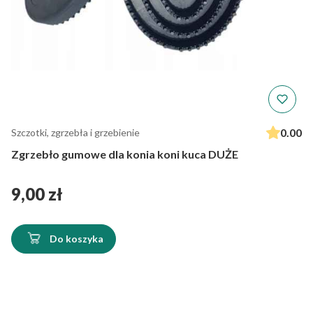
0.00
Szczotki, zgrzebła i grzebienie
Zgrzebło gumowe dla konia koni kuca DUŻE
Cena
9,00 zł
Do koszyka