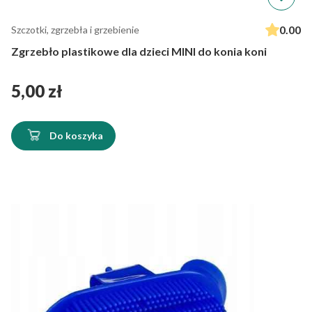
0.00
Szczotki, zgrzebła i grzebienie
Zgrzebło plastikowe dla dzieci MINI do konia koni
Cena
5,00 zł
Do koszyka