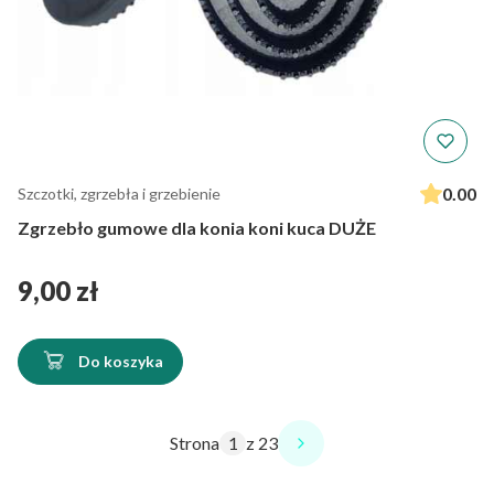
0.00
Szczotki, zgrzebła i grzebienie
Zgrzebło gumowe dla konia koni kuca DUŻE
Cena
9,00 zł
Do koszyka
Strona
z 23