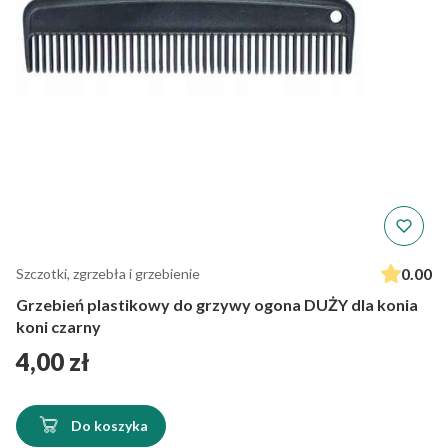
0.00
Szczotki, zgrzebła i grzebienie
Grzebień plastikowy do grzywy ogona DUŻY dla konia
koni czarny
Cena
4,00 zł
Do koszyka