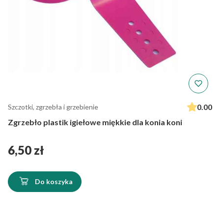
0.00
Szczotki, zgrzebła i grzebienie
Zgrzebło plastik igiełowe miękkie dla konia koni
Cena
6,50 zł
Do koszyka