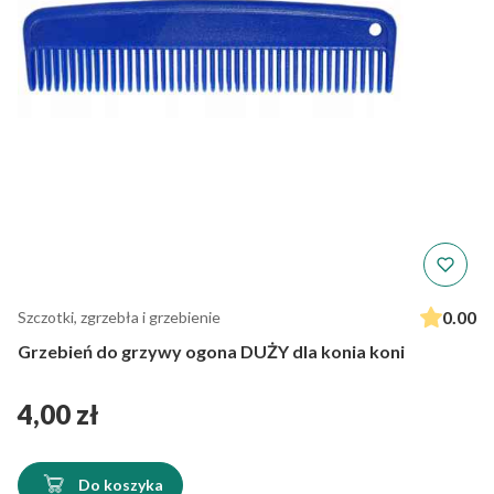
0.00
Szczotki, zgrzebła i grzebienie
Grzebień do grzywy ogona DUŻY dla konia koni
Cena
4,00 zł
Do koszyka