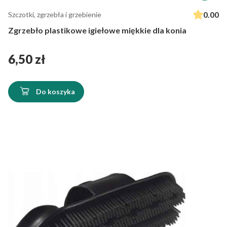
0.00
Szczotki, zgrzebła i grzebienie
Zgrzebło plastikowe igiełowe miękkie dla konia
Cena
6,50 zł
Do koszyka