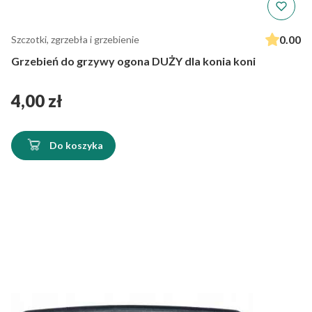
0.00
Szczotki, zgrzebła i grzebienie
Grzebień do grzywy ogona DUŻY dla konia koni
Cena
4,00 zł
Do koszyka