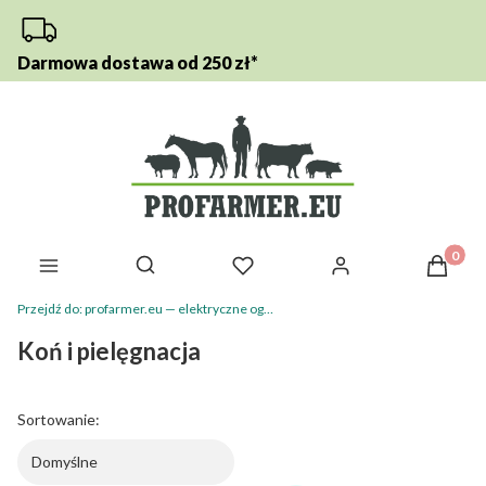
Darmowa dostawa od 250 zł*
Otwórz wyszukiwarkę
Produkt
Przejdź do:
profarmer.eu — elektryczne ogrodzenia, pastuchy i akcesoria dla koni
Koń i pielęgnacja
Sortowanie:
Domyślne