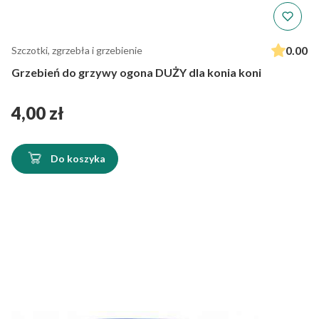
0.00
Szczotki, zgrzebła i grzebienie
Grzebień do grzywy ogona DUŻY dla konia koni
Cena
4,00 zł
Do koszyka