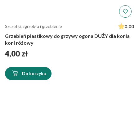
0.00
Szczotki, zgrzebła i grzebienie
Grzebień plastikowy do grzywy ogona DUŻY dla konia
koni różowy
Cena
4,00 zł
Do koszyka