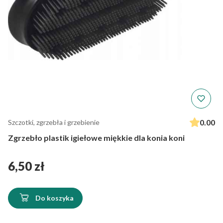
0.00
Szczotki, zgrzebła i grzebienie
Zgrzebło plastik igiełowe miękkie dla konia koni
Cena
6,50 zł
Do koszyka