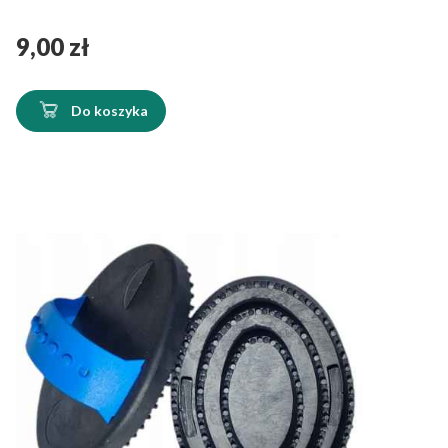
Cena
9,00 zł
Do koszyka