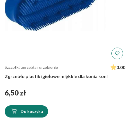
0.00
Szczotki, zgrzebła i grzebienie
Zgrzebło plastik igiełowe miękkie dla konia koni
Cena
6,50 zł
Do koszyka