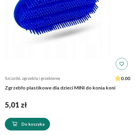
0.00
Szczotki, zgrzebła i grzebienie
Zgrzebło plastikowe dla dzieci MINI do konia koni
Cena
5,01 zł
Do koszyka