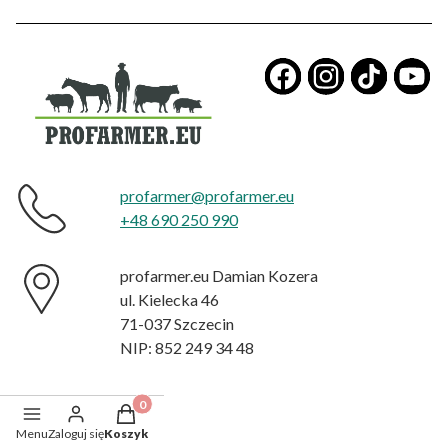
​
profarmer@profarmer.eu
+48 690 250 990
profarmer.eu Damian Kozera
ul. Kielecka 46
71-037 Szczecin
NIP: 852 249 34 48
Produkty w koszyku: 0. Zobacz szczegóły
Menu
Zaloguj się
Koszyk
Paragony i faktury