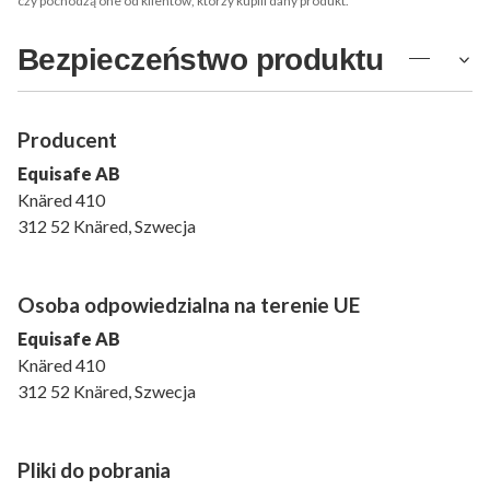
czy pochodzą one od klientów, którzy kupili dany produkt.
Bezpieczeństwo produktu
Producent
Equisafe AB
Knäred 410
312 52 Knäred, Szwecja
Osoba odpowiedzialna na terenie UE
Equisafe AB
Knäred 410
312 52 Knäred, Szwecja
Pliki do pobrania