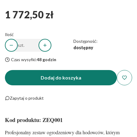
1 772,50 zł
Cena
Ilość
Dostępność:
szt.
dostępny
Czas wysyłki:
48 godzin
Dodaj do koszyka
Zapytaj o produkt
Kod produktu: ZEQ001
Profesjonalny zestaw ogrodzeniowy dla hodowców, którym