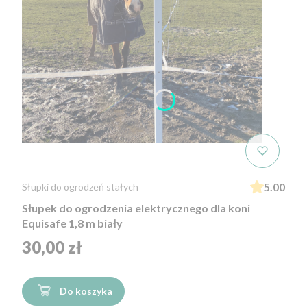
5.00
Słupki do ogrodzeń stałych
Słupek do ogrodzenia elektrycznego dla koni
Equisafe 1,8 m biały
Cena
30,00 zł
Do koszyka