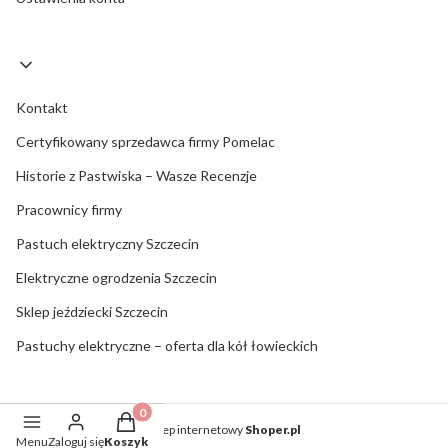
Kontakt
Certyfikowany sprzedawca firmy Pomelac
Historie z Pastwiska – Wasze Recenzje
Pracownicy firmy
Pastuch elektryczny Szczecin
Elektryczne ogrodzenia Szczecin
Sklep jeździecki Szczecin
Pastuchy elektryczne – oferta dla kół łowieckich
Produkty w koszyku: 0. Zobacz szczegóły
Sklep internetowy
Shoper.pl
Menu
Zaloguj się
Koszyk