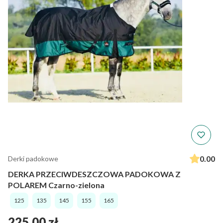
0.00
Derki padokowe
DERKA PRZECIWDESZCZOWA PADOKOWA Z
POLAREM Czarno-zielona
125
135
145
155
165
Cena
225,00 zł