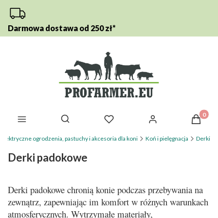
Darmowa dostawa od 250 zł*
Otwórz wyszukiwarkę
Produkt
elektryczne ogrodzenia, pastuchy i akcesoria dla koni
Koń i pielęgnacja
Derki
Derki padokowe
Derki padokowe chronią konie podczas przebywania na
zewnątrz, zapewniając im komfort w różnych warunkach
atmosferycznych. Wytrzymałe materiały,