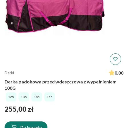
0.00
Derki
Derka padokowa przeciwdeszczowa z wypełnieniem
100G
125
135
145
155
Cena
255,00 zł
Do koszyka