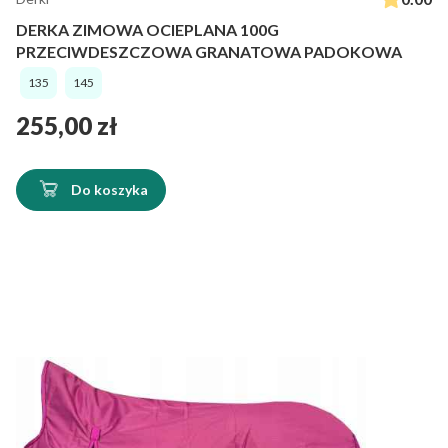
DERKA ZIMOWA OCIEPLANA 100G
PRZECIWDESZCZOWA GRANATOWA PADOKOWA
135
145
Cena
255,00 zł
Do koszyka