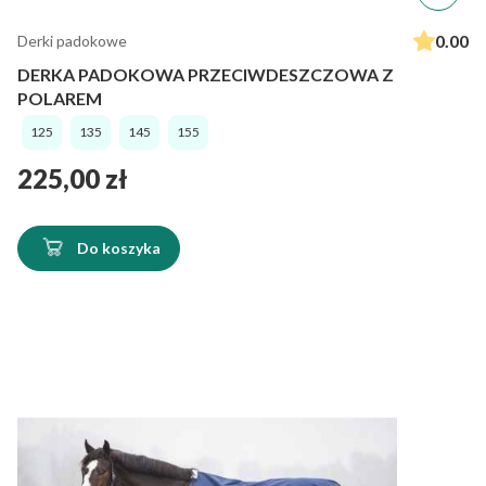
0.00
Derki padokowe
DERKA PADOKOWA PRZECIWDESZCZOWA Z
POLAREM
125
135
145
155
Cena
225,00 zł
Do koszyka