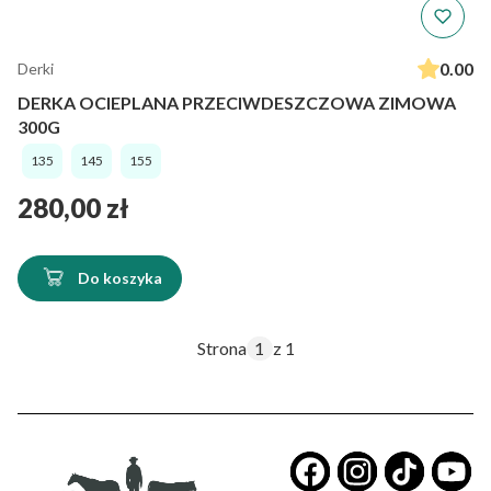
0.00
Derki
DERKA OCIEPLANA PRZECIWDESZCZOWA ZIMOWA
300G
135
145
155
Cena
280,00 zł
Do koszyka
Strona
z 1
​