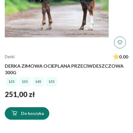
0.00
Derki
DERKA ZIMOWA OCIEPLANA PRZECIWDESZCZOWA
300G
125
135
145
155
Cena
251,00 zł
Do koszyka