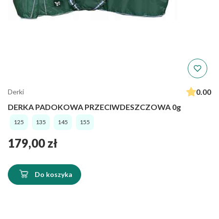
0.00
Derki
DERKA PADOKOWA PRZECIWDESZCZOWA 0g
125
135
145
155
Cena
179,00 zł
Do koszyka