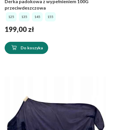
Derka padokowa z wypełnieniem 100G
przeciwdeszczowa
125
135
145
155
Cena
199,00 zł
Do koszyka