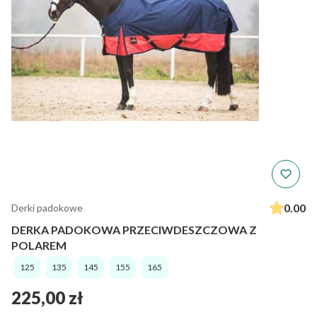
0.00
Derki padokowe
DERKA PADOKOWA PRZECIWDESZCZOWA Z
POLAREM
125
135
145
155
165
Cena
225,00 zł