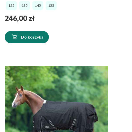
125
135
145
155
Cena
246,00 zł
Do koszyka