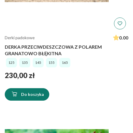
0.00
Derki padokowe
DERKA PRZECIWDESZCZOWA Z POLAREM
GRANATOWO BŁĘKITNA
125
135
145
155
165
Cena
230,00 zł
Do koszyka