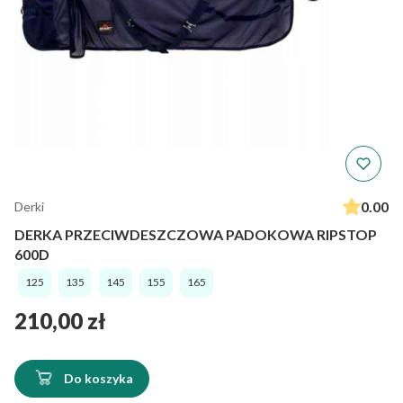
0.00
Derki
DERKA PRZECIWDESZCZOWA PADOKOWA RIPSTOP
600D
125
135
145
155
165
Cena
210,00 zł
Do koszyka