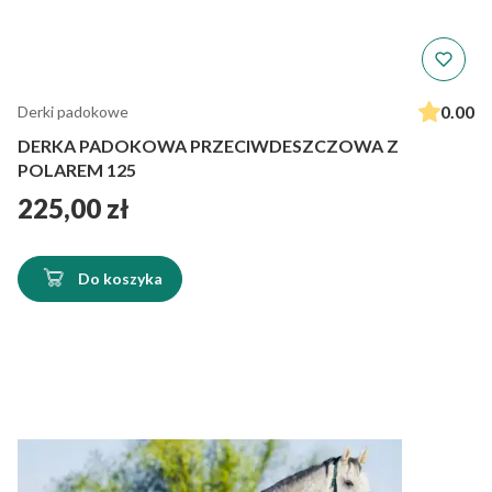
0.00
Derki padokowe
DERKA PADOKOWA PRZECIWDESZCZOWA Z
POLAREM 125
Cena
225,00 zł
Do koszyka